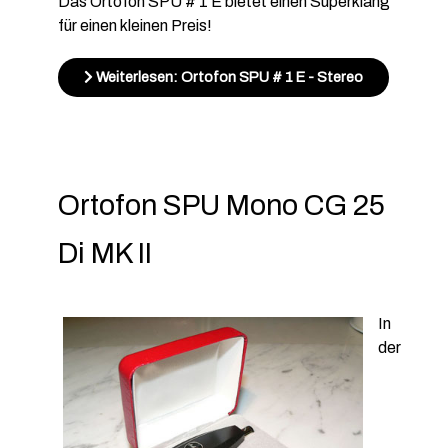
Das Ortofon SPU # 1 E bietet einen Superklang
für einen kleinen Preis!
Weiterlesen: Ortofon SPU # 1 E - Stereo
Ortofon SPU Mono CG 25
Di MK II
In
der